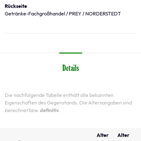
Rückseite
Getränke-Fachgroßhandel / PREY / NORDERSTEDT
Details
Die nachfolgende Tabelle enthält alle bekannten
Eigenschaften des Gegenstands. Die Altersangaben sind
berechnet
bzw.
definitiv
.
Alter
Alter