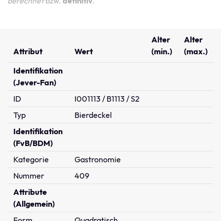
berechnet
bzw.
definitiv
.
Alter
Alter
Attribut
Wert
(min.)
(max.)
Identifikation
(Jever-Fan)
ID
I001113 / B1113 / S2
Typ
Bierdeckel
Identifikation
(FvB/BDM)
Kategorie
Gastronomie
Nummer
409
Attribute
(Allgemein)
Form
Quadratisch