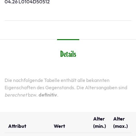
04.26 L0104D50512
Details
Die nachfolgende Tabelle enthält alle bekannten
Eigenschaften des Gegenstands. Die Altersangaben sind
berechnet
bzw.
definitiv
.
Alter
Alter
Attribut
Wert
(min.)
(max.)