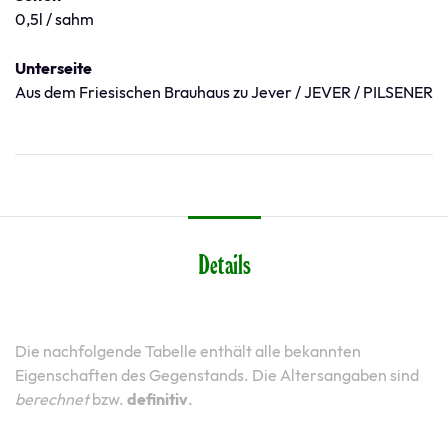
0,5l / sahm
Unterseite
Aus dem Friesischen Brauhaus zu Jever / JEVER / PILSENER
Details
Die nachfolgende Tabelle enthält alle bekannten
Eigenschaften des Gegenstands. Die Altersangaben sind
berechnet
bzw.
definitiv
.