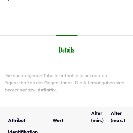
Details
Die nachfolgende Tabelle enthält alle bekannten
Eigenschaften des Gegenstands. Die Altersangaben sind
berechnet
bzw.
definitiv
.
Alter
Alter
Attribut
Wert
(min.)
(max.)
Identifikation