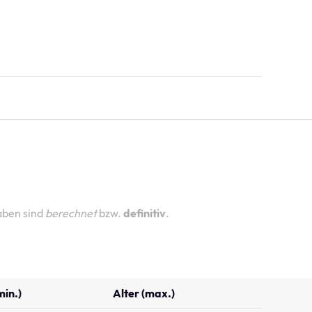
aben sind
berechnet
bzw.
definitiv
.
min.)
Alter (max.)