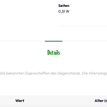
Seiten
0,5l W
Details
 alle bekannten Eigenschaften des Gegenstands. Die Altersang
Wert
Alter (