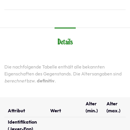
Details
Die nachfolgende Tabelle enthält alle bekannten
Eigenschaften des Gegenstands. Die Altersangaben sind
berechnet
bzw.
definitiv
.
Alter
Alter
Attribut
Wert
(min.)
(max.)
Identifikation
(Jever-Fan)