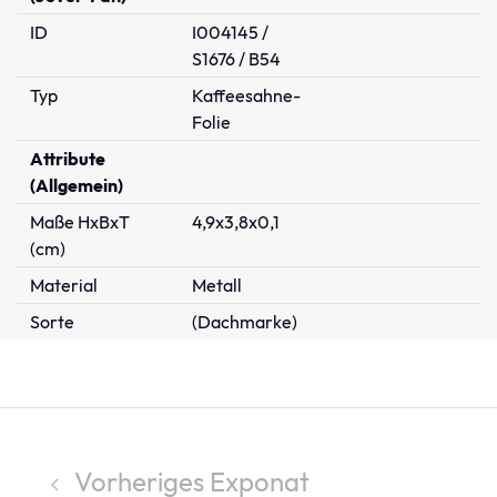
ID
I004145 /
S1676 / B54
Typ
Kaffeesahne-
Folie
Attribute
(Allgemein)
Maße HxBxT
4,9x3,8x0,1
(cm)
Material
Metall
Sorte
(Dachmarke)
Vorheriges Exponat