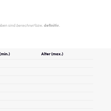
aben sind
berechnet
bzw.
definitiv
.
(min.)
Alter (max.)