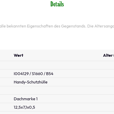
Details
 alle bekannten Eigenschaften des Gegenstands. Die Altersang
Wert
Alter 
I004129 / S1660 / B54
Handy-Schutzhülle
Dachmarke 1
12,5x7,1x0,5