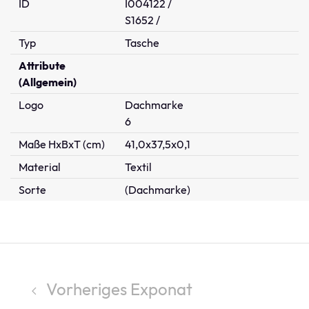
ID
I004122 /
S1652 /
Typ
Tasche
Attribute
(Allgemein)
Logo
Dachmarke
6
Maße HxBxT (cm)
41,0x37,5x0,1
Material
Textil
Sorte
(Dachmarke)
Vorheriges Exponat