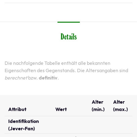
Details
Die nachfolgende Tabelle enthält alle bekannten
Eigenschaften des Gegenstands. Die Altersangaben sind
berechnet
bzw.
definitiv
.
Alter
Alter
Attribut
Wert
(min.)
(max.)
Identifikation
(Jever-Fan)