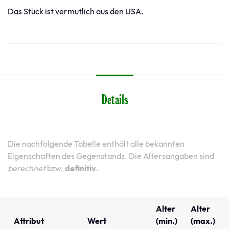
Das Stück ist vermutlich aus den USA.
Details
Die nachfolgende Tabelle enthält alle bekannten
Eigenschaften des Gegenstands. Die Altersangaben sind
berechnet
bzw.
definitiv
.
Alter
Alter
Attribut
Wert
(min.)
(max.)