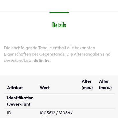
Details
Die nachfolgende Tabelle enthält alle bekannten
Eigenschaften des Gegenstands. Die Altersangaben sind
berechnet
bzw.
definitiv
.
Alter
Alter
Attribut
Wert
(min.)
(max.)
Identifikation
(Jever-Fan)
ID
I003612 / S1086 /