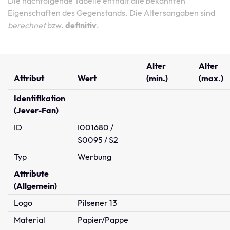
Die nachfolgende Tabelle enthält alle bekannten
Eigenschaften des Gegenstands. Die Altersangaben sind
berechnet
bzw.
definitiv
.
Alter
Alter
Attribut
Wert
(min.)
(max.)
Identifikation
(Jever-Fan)
ID
I001680 /
S0095 / S2
Typ
Werbung
Attribute
(Allgemein)
Logo
Pilsener 13
Material
Papier/Pappe