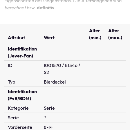
Eigenschaften des Gegenstands. Die Altersangaben sind
berechnet
bzw.
definitiv
.
Alter
Alter
Attribut
Wert
(min.)
(max.)
Identifikation
(Jever-Fan)
ID
I001570 / B1546 /
S2
Typ
Bierdeckel
Identifikation
(FvB/BDM)
Kategorie
Serie
Serie
?
Vorderseite
8-14