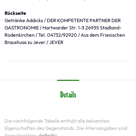
Rückseite
Getränke Addicks / DER KOMPETENTE PARTNER DER
GASTRONOMIE / Hartwarder Str. 1-3 26935 Stadland-
Rodenkirchen / Tel. 04732/92920 / Aus dem Friesischen
Braushuas zu Jever / JEVER
Details
Die nachfolgende Tabelle enthält alle bekannten
Eigenschaften des Gegenstands. Die Altersangaben sind
berechnet
bzw.
definitiv
.