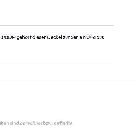
B/BDM gehört dieser Deckel zur Serie N04a aus
aben sind
berechnet
bzw.
definitiv
.