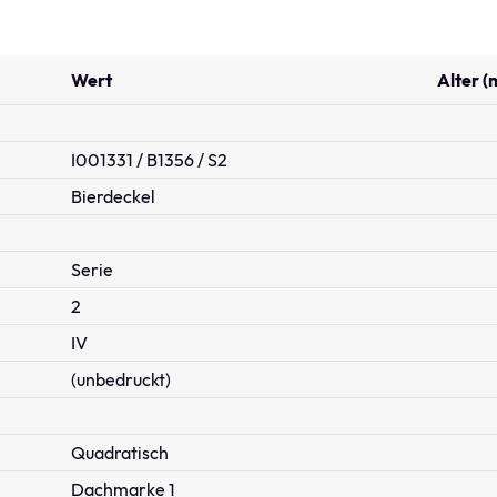
Wert
Alter (
I001331 / B1356 / S2
Bierdeckel
Serie
2
IV
(unbedruckt)
Quadratisch
Dachmarke 1