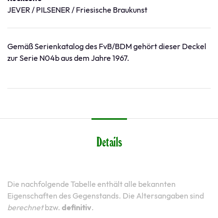
JEVER / PILSENER / Friesische Braukunst
Gemäß Serienkatalog des FvB/BDM gehört dieser Deckel
zur Serie N04b aus dem Jahre 1967.
Details
Die nachfolgende Tabelle enthält alle bekannten
Eigenschaften des Gegenstands. Die Altersangaben sind
berechnet
bzw.
definitiv
.