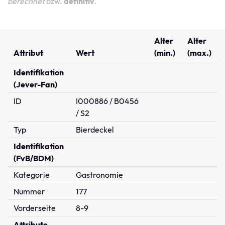
berechnet
bzw.
definitiv
.
Alter
Alter
Attribut
Wert
(min.)
(max.)
Identifikation
(Jever-Fan)
ID
I000886 / B0456
/ S2
Typ
Bierdeckel
Identifikation
(FvB/BDM)
Kategorie
Gastronomie
Nummer
177
Vorderseite
8-9
Attribute