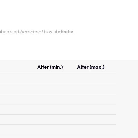
aben sind
berechnet
bzw.
definitiv
.
Alter (min.)
Alter (max.)