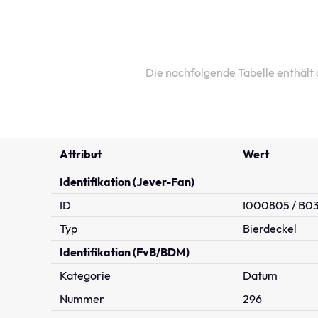
Die nachfolgende Tabelle enthält
Attribut
Wert
Identifikation (Jever-Fan)
ID
I000805 / B03
Typ
Bierdeckel
Identifikation (FvB/BDM)
Kategorie
Datum
Nummer
296