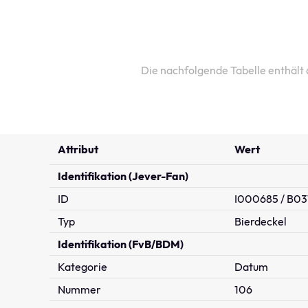
Die nachfolgende Tabelle enthält
Attribut
Wert
Identifikation (Jever-Fan)
ID
I000685 / B03
Typ
Bierdeckel
Identifikation (FvB/BDM)
Kategorie
Datum
Nummer
106