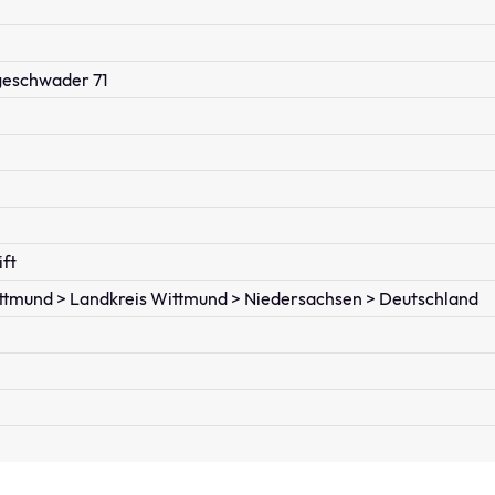
geschwader 71
ift
ttmund > Landkreis Wittmund > Niedersachsen > Deutschland