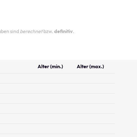
aben sind
berechnet
bzw.
definitiv
.
Alter (min.)
Alter (max.)