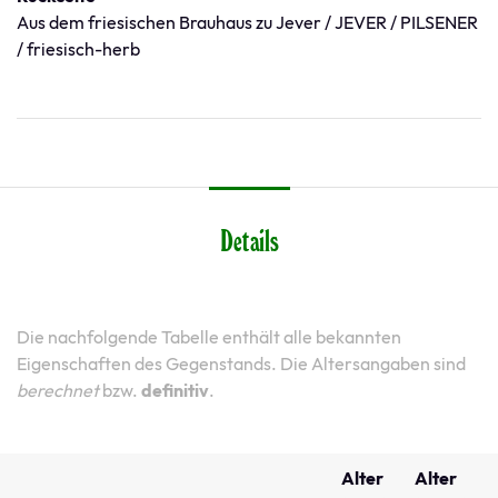
Aus dem friesischen Brauhaus zu Jever / JEVER / PILSENER
/ friesisch-herb
Details
Die nachfolgende Tabelle enthält alle bekannten
Eigenschaften des Gegenstands. Die Altersangaben sind
berechnet
bzw.
definitiv
.
Alter
Alter