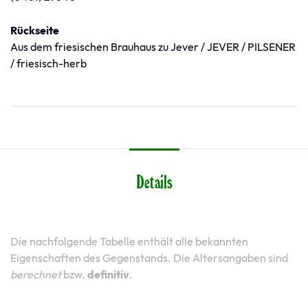
Rückseite
Aus dem friesischen Brauhaus zu Jever / JEVER / PILSENER
/ friesisch-herb
Details
Die nachfolgende Tabelle enthält alle bekannten
Eigenschaften des Gegenstands. Die Altersangaben sind
berechnet
bzw.
definitiv
.