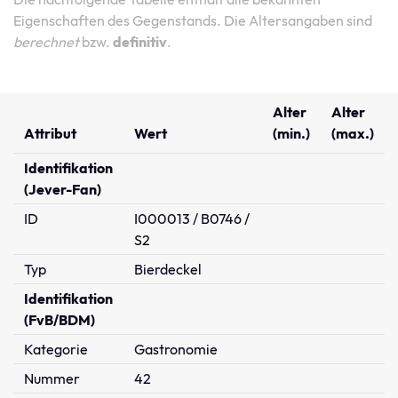
Eigenschaften des Gegenstands. Die Altersangaben sind
berechnet
bzw.
definitiv
.
Alter
Alter
Attribut
Wert
(min.)
(max.)
Identifikation
(Jever-Fan)
ID
I000013 / B0746 /
S2
Typ
Bierdeckel
Identifikation
(FvB/BDM)
Kategorie
Gastronomie
Nummer
42