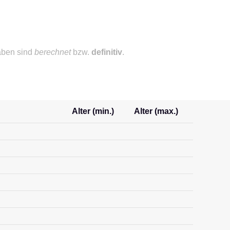
aben sind
berechnet
bzw.
definitiv
.
Alter (min.)
Alter (max.)