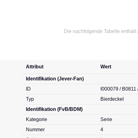
Die nachfolgende Tabelle enthält
Attribut
Wert
Identifikation (Jever-Fan)
ID
I000079 / B0811 
Typ
Bierdeckel
Identifikation (FvB/BDM)
Kategorie
Serie
Nummer
4