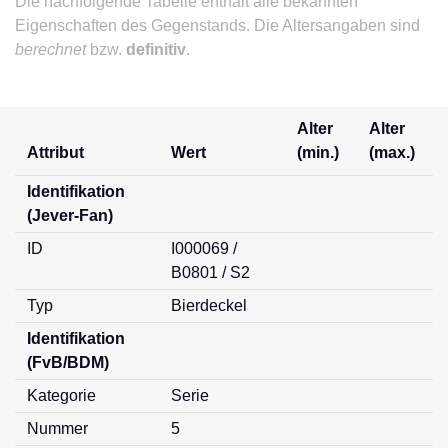
Die nachfolgende Tabelle enthält alle bekannten
Eigenschaften des Gegenstands. Die Altersangaben sind
berechnet
bzw.
definitiv
.
Alter
Alter
Attribut
Wert
(min.)
(max.)
Identifikation
(Jever-Fan)
ID
I000069 /
B0801 / S2
Typ
Bierdeckel
Identifikation
(FvB/BDM)
Kategorie
Serie
Nummer
5