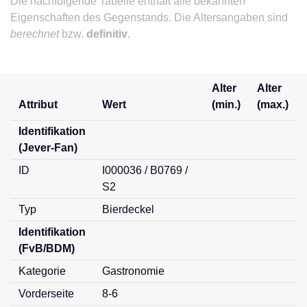
Die nachfolgende Tabelle enthält alle bekannten
Eigenschaften des Gegenstands. Die Altersangaben sind
berechnet
bzw.
definitiv
.
Alter
Alter
Attribut
Wert
(min.)
(max.)
Identifikation
(Jever-Fan)
ID
I000036 / B0769 /
S2
Typ
Bierdeckel
Identifikation
(FvB/BDM)
Kategorie
Gastronomie
Vorderseite
8-6